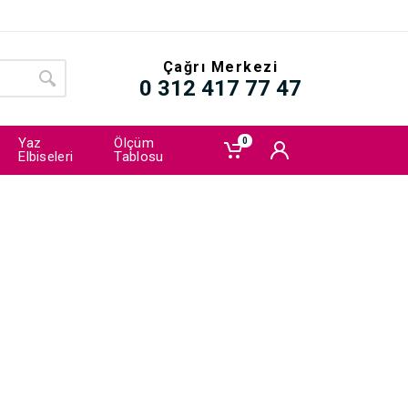
Çağrı Merkezi
0 312 417 77 47
Yaz
Ölçüm
0
Elbiseleri
Tablosu