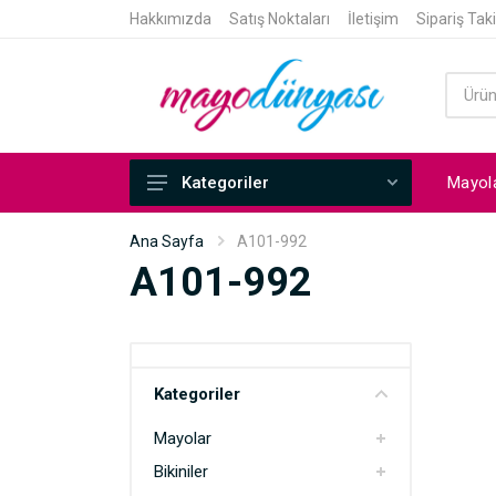
Hakkımızda
Satış Noktaları
İletişim
Sipariş Tak
Mayol
Kategoriler
Mayolar
Ana Sayfa
A101-992
A101-992
Bikiniler
Tek Üst ve Tek Altlar
Tankiniler
Tunikli Mayolar
Kategoriler
Mayokiniler
Mayolar
Bikiniler
Pareo