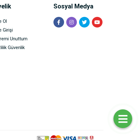
elik
Sosyal Medya
e Ol
 Girişi
fremi Unuttum
lilik Güvenlik