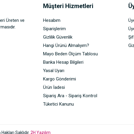
Müşteri Hizmetleri
Üy
eri Üreten ve
Hesabım
Üy
rmasıdır.
Siparişlerim
Üye
Gizlilik Güvenlik
Şi
Hangi Ürünü Almalıyım?
Giz
Mayo Beden Ölçüm Tablosu
Banka Hesap Bilgileri
Yasal Uyarı
Kargo Gönderimi
Ürün İadesi
Sipariş Ara - Sipariş Kontrol
Tüketici Kanunu
akları Saklıdır.
2H Yazılım