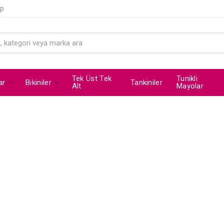
ip
Tek Üst Tek
Tunikli
ar
Bikiniler
Tankiniler
Alt
Mayolar