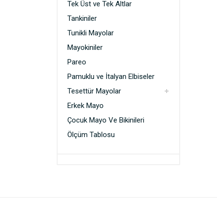
Tek Üst ve Tek Altlar
Pamuklu ve İtalyan Elbiseler
Tankiniler
Tesettür Mayolar
Tunikli Mayolar
Erkek Mayo
Mayokiniler
Çocuk Mayo Ve Bikinileri
Pareo
Pamuklu ve İtalyan Elbiseler
Tesettür Mayolar
Erkek Mayo
Çocuk Mayo Ve Bikinileri
Ölçüm Tablosu