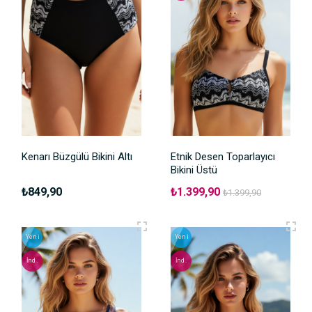
Kenarı Büzgülü Bikini Altı
Etnik Desen Toparlayıcı
Bikini Üstü
₺849,90
₺1.399,90
₺1.399,90
Yeni
Yeni
İnd.
İnd.