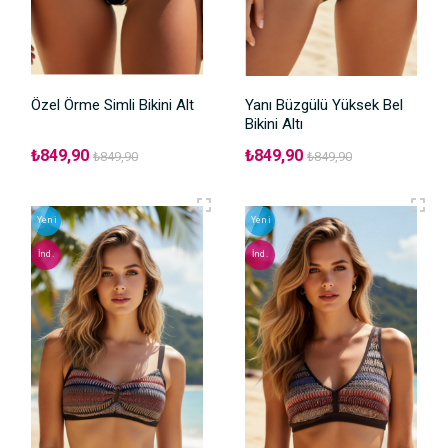
Özel Örme Simli Bikini Alt
Yanı Büzgülü Yüksek Bel
Bikini Altı
₺849,90
₺849,90
₺849,90
₺849,90
Yeni
Yeni
İnd.
İnd.