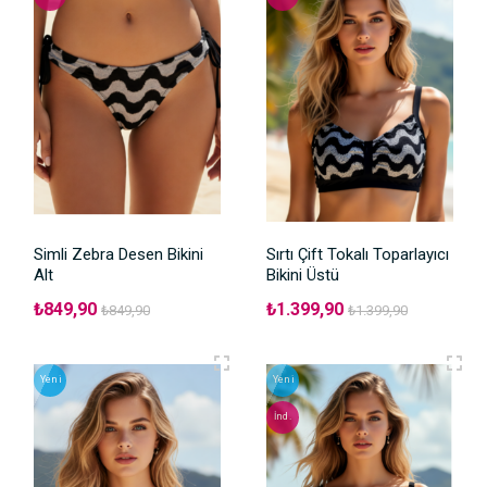
Simli Zebra Desen Bikini
Sırtı Çift Tokalı Toparlayıcı
Alt
Bikini Üstü
₺849,90
₺1.399,90
₺849,90
₺1.399,90
Yeni
Yeni
İnd.