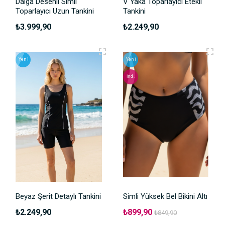
Dalga Desenli Simli
V Yaka Toparlayıcı Etekli
Toparlayıcı Uzun Tankini
Tankini
₺3.999,90
₺2.249,90
Yeni
Yeni
İnd.
Beyaz Şerit Detaylı Tankini
Simli Yüksek Bel Bikini Altı
₺2.249,90
₺899,90
₺849,90