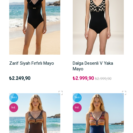
Zarif Siyah Fırfırlı Mayo
Dalga Desenli V Yaka
Mayo
₺2.249,90
₺2.999,90
₺2.999,90
Yeni
Yeni
İnd.
İnd.