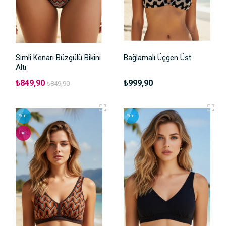
Simli Kenarı Büzgülü Bikini
Bağlamalı Üçgen Üst
Altı
₺849,90
₺999,90
₺849,90
Yeni
Yeni
İnd.