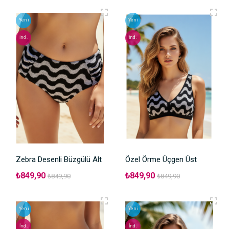
Yeni
Yeni
İnd.
İnd.
Zebra Desenli Büzgülü Alt
Özel Örme Üçgen Üst
₺849,90
₺849,90
₺849,90
₺849,90
Yeni
Yeni
İnd.
İnd.