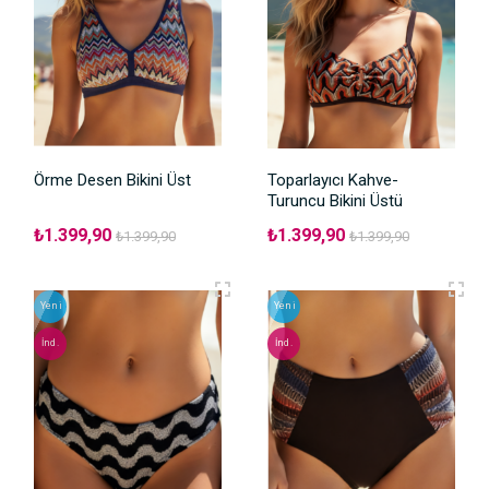
Örme Desen Bikini Üst
Toparlayıcı Kahve-
Turuncu Bikini Üstü
₺1.399,90
₺1.399,90
₺1.399,90
₺1.399,90
Yeni
Yeni
İnd.
İnd.