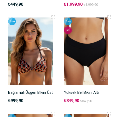
₺449,90
₺1.999,90
₺1.999,90
Yeni
Yeni
İnd.
Bağlamalı Üçgen Bikini Üst
Yüksek Bel Bikini Altı
₺999,90
₺849,90
₺849,90