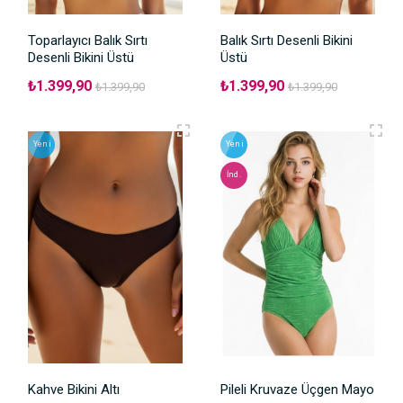
Toparlayıcı Balık Sırtı
Balık Sırtı Desenli Bikini
Desenli Bikini Üstü
Üstü
₺1.399,90
₺1.399,90
₺1.399,90
₺1.399,90
Yeni
Yeni
İnd.
Kahve Bikini Altı
Pileli Kruvaze Üçgen Mayo